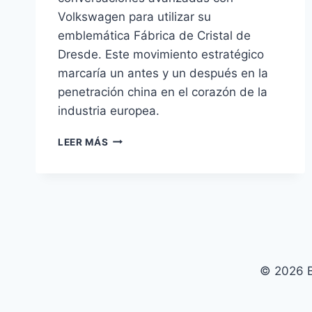
Volkswagen para utilizar su
emblemática Fábrica de Cristal de
Dresde. Este movimiento estratégico
marcaría un antes y un después en la
penetración china en el corazón de la
industria europea.
BYD
LEER MÁS
NEGOCIA
PRODUCIR
EN
LA
FÁBRICA
DE
CRISTAL
DE
© 2026 B
VOLKSWAGEN