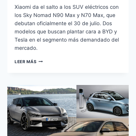
Xiaomi da el salto a los SUV eléctricos con
los Sky Nomad N90 Max y N70 Max, que
debutan oficialmente el 30 de julio. Dos
modelos que buscan plantar cara a BYD y
Tesla en el segmento más demandado del
mercado.
XIAOMI
LEER MÁS
SKY
NOMAD:
DOS
SUV
ELÉCTRICOS
RETAN
A
BYD
Y
TESLA