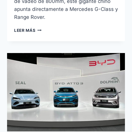
de vadeo de 800mm, este gigante chino
apunta directamente a Mercedes G-Class y
Range Rover.
GEELY
LEER MÁS
GALAXY
CRUISER
700:
SUV
HÍBRIDO
DE
1.113
CV