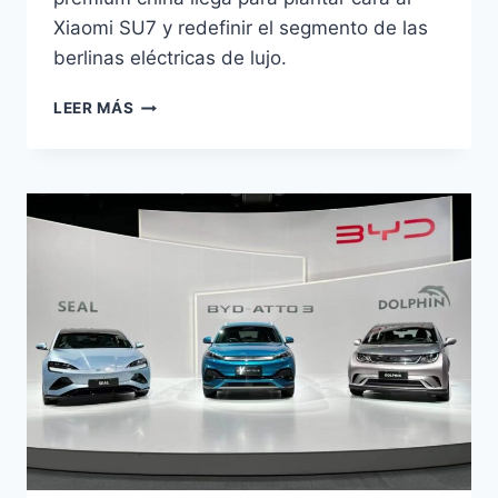
Xiaomi SU7 y redefinir el segmento de las
berlinas eléctricas de lujo.
BYD
LEER MÁS
DENZA
Z9S:
1.194
CV
Y
920
KM
QUE
CAMBIAN
TODO