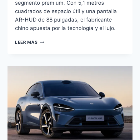
segmento premium. Con 5,1 metros
cuadrados de espacio útil y una pantalla
AR-HUD de 88 pulgadas, el fabricante
chino apuesta por la tecnología y el lujo.
XPENG
LEER MÁS
G9L:
INTERIOR
REVELADO
DEL
SUV
ELÉCTRICO
DE
5
PLAZAS