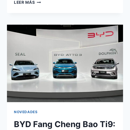
XIAOMI
LEER MÁS
SKYNOMAD:
HÍBRIDOS
QUE
NO
NECESITAN
CAMBIO
ACEITE
NOVEDADES
BYD Fang Cheng Bao Ti9: