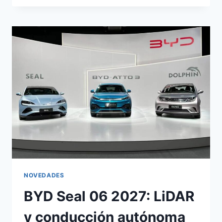
HAN:
BERLINA
PREMIUM
CON
1.000
KM
DE
AUTONOMÍA
NOVEDADES
BYD Seal 06 2027: LiDAR
y conducción autónoma