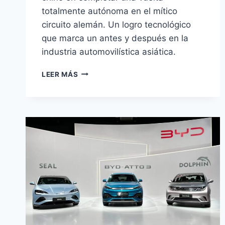
totalmente autónoma en el mítico
circuito alemán. Un logro tecnológico
que marca un antes y después en la
industria automovilística asiática.
XIAOMI
LEER MÁS
YU7
GT
LOGRA
VUELTA
AUTÓNOMA
HISTÓRICA
EN
NÜRBURGRING