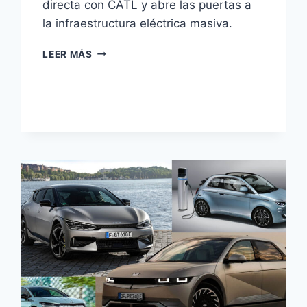
directa con CATL y abre las puertas a
la infraestructura eléctrica masiva.
BYD
LEER MÁS
DOMINA
BATERÍAS
DE
SODIO:
REVOLUCIÓN
A
0,04$/WH