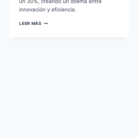
un 30%, creando un dilema entre
innovación y eficiencia.
CONDUCCIÓN
LEER MÁS
AUTÓNOMA:
EL
GRAN
RETO
ENERGÉTICO
DE
LOS
ELÉCTRICOS