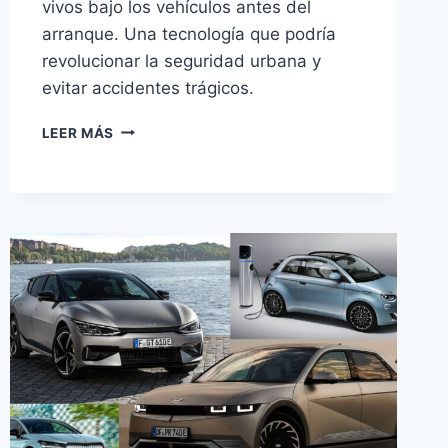
vivos bajo los vehículos antes del
arranque. Una tecnología que podría
revolucionar la seguridad urbana y
evitar accidentes trágicos.
BYD
LEER MÁS
PATENTA
SISTEMA
QUE
DETECTA
VIDA
BAJO
VEHÍCULOS