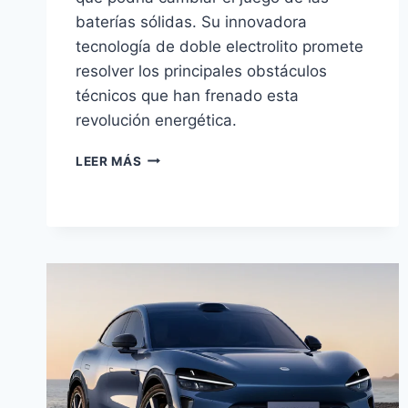
baterías sólidas. Su innovadora
tecnología de doble electrolito promete
resolver los principales obstáculos
técnicos que han frenado esta
revolución energética.
BYD
LEER MÁS
PATENTA
BATERÍA
SÓLIDA
REVOLUCIONARIA
CON
DOBLE
ELECTROLITO