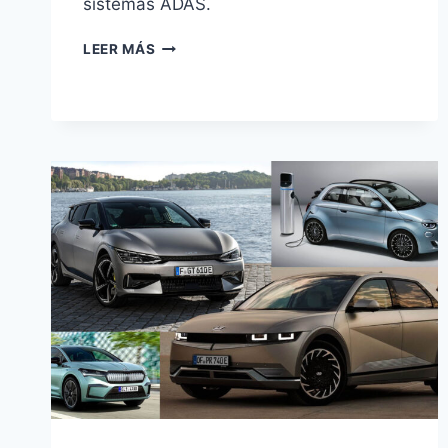
sistemas ADAS.
BYD
LEER MÁS
PRESENTA
GOD’S
EYE:
SU
ESTRATEGIA
DE
CONDUCCIÓN
AUTÓNOMA