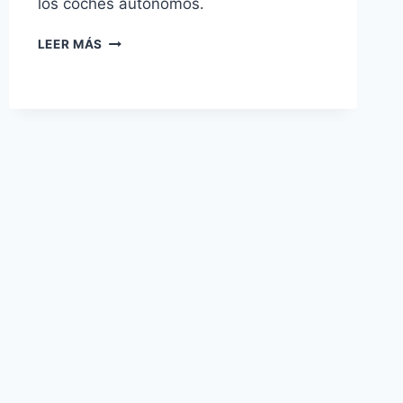
los coches autónomos.
HESAI
LEER MÁS
REVOLUCIONA
EL
LIDAR
CON
SU
CHIP
PICASSO
A
COLOR