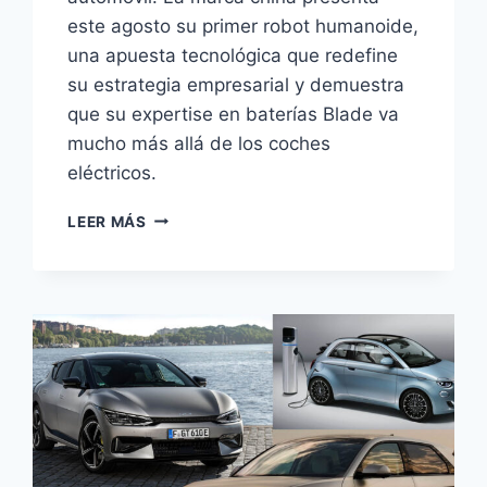
este agosto su primer robot humanoide,
una apuesta tecnológica que redefine
su estrategia empresarial y demuestra
que su expertise en baterías Blade va
mucho más allá de los coches
eléctricos.
BYD
LEER MÁS
LANZA
SU
ROBOT
HUMANOIDE
EN
AGOSTO:
MÁS
QUE
COCHES