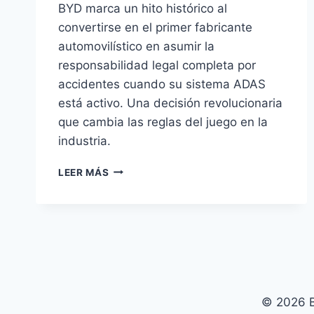
BYD marca un hito histórico al
convertirse en el primer fabricante
automovilístico en asumir la
responsabilidad legal completa por
accidentes cuando su sistema ADAS
está activo. Una decisión revolucionaria
que cambia las reglas del juego en la
industria.
BYD
LEER MÁS
ASUME
RESPONSABILIDAD
LEGAL
POR
ACCIDENTES
CON
ADAS
ACTIVO
© 2026 B