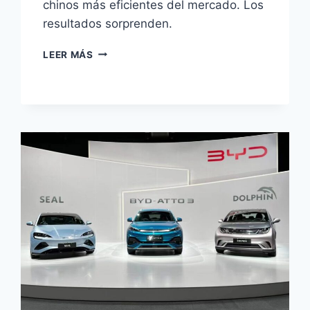
chinos más eficientes del mercado. Los
resultados sorprenden.
BMW
LEER MÁS
IX3:
400
MILLAS
CON
15
MINUTOS
DE
CARGA
VS
BYD