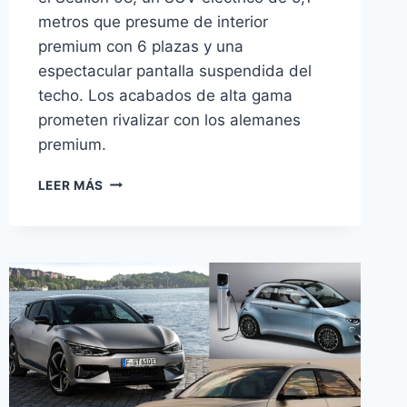
metros que presume de interior
premium con 6 plazas y una
espectacular pantalla suspendida del
techo. Los acabados de alta gama
prometen rivalizar con los alemanes
premium.
BYD
LEER MÁS
SEALION
08:
SUV
DE
5,1M
CON
INTERIOR
PREMIUM
Y
6
PLAZAS