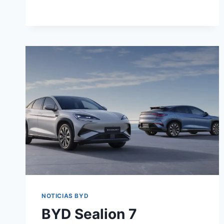
8
SERIES:
SUV
ELÉCTRICO
CON
800
KM
DE
AUTONOMÍA
NOTICIAS BYD
BYD Sealion 7