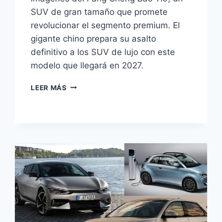
SUV de gran tamaño que promete
revolucionar el segmento premium. El
gigante chino prepara su asalto
definitivo a los SUV de lujo con este
modelo que llegará en 2027.
BYD
LEER MÁS
FANG
CHENG
BAO
TI9:
EL
SUV
GIGANTE
SE
DEJA
VER