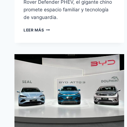
Rover Defender PHEV, el gigante chino
promete espacio familiar y tecnología
de vanguardia.
BYD
LEER MÁS
TI7:
EL
SUV
DE
7
PLAZAS
QUE
LLEGA
MÁS
BARATO
QUE
EL
DEFENDER