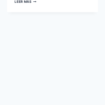
BYD
LEER MÁS
CELEBRA
17
MILLONES
DE
COCHES
CON
EL
NUEVO
SEAL
08