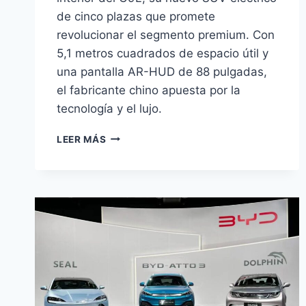
de cinco plazas que promete
revolucionar el segmento premium. Con
5,1 metros cuadrados de espacio útil y
una pantalla AR-HUD de 88 pulgadas,
el fabricante chino apuesta por la
tecnología y el lujo.
XPENG
LEER MÁS
G9L:
INTERIOR
REVELADO
DEL
SUV
ELÉCTRICO
DE
5
PLAZAS