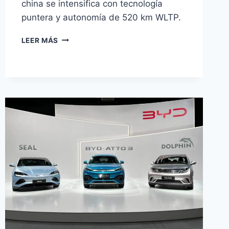
china se intensifica con tecnología
puntera y autonomía de 520 km WLTP.
XPENG
LEER MÁS
L03:
RIVAL
CHINO
DEL
TESLA
MODEL
Y
DESDE
34.990€