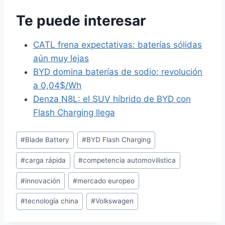
Te puede interesar
CATL frena expectativas: baterías sólidas
aún muy lejas
BYD domina baterías de sodio: revolución
a 0,04$/Wh
Denza N8L: el SUV híbrido de BYD con
Flash Charging llega
Etiquetas
#
Blade Battery
#
BYD Flash Charging
de
#
carga rápida
#
competencia automovilistica
la
entrada:
#
innovación
#
mercado europeo
#
tecnología china
#
Volkswagen