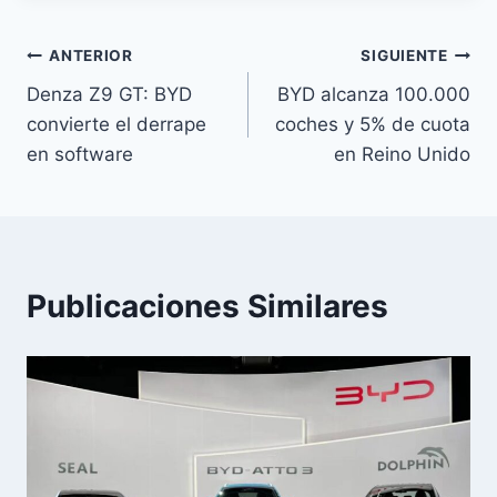
Navegación
ANTERIOR
SIGUIENTE
Denza Z9 GT: BYD
BYD alcanza 100.000
de
convierte el derrape
coches y 5% de cuota
entradas
en software
en Reino Unido
Publicaciones Similares