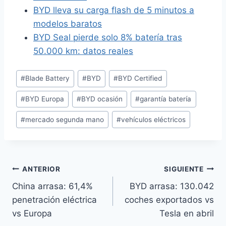
BYD lleva su carga flash de 5 minutos a
modelos baratos
BYD Seal pierde solo 8% batería tras
50.000 km: datos reales
Etiquetas
#
Blade Battery
#
BYD
#
BYD Certified
de
#
BYD Europa
#
BYD ocasión
#
garantía batería
la
entrada:
#
mercado segunda mano
#
vehículos eléctricos
Navegación
ANTERIOR
SIGUIENTE
China arrasa: 61,4%
BYD arrasa: 130.042
de
penetración eléctrica
coches exportados vs
entradas
vs Europa
Tesla en abril