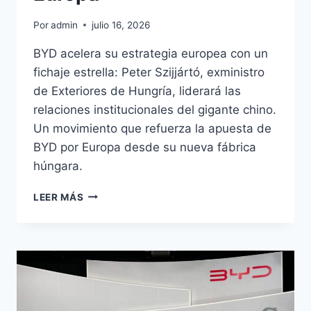
Por
admin
julio 16, 2026
BYD acelera su estrategia europea con un
fichaje estrella: Peter Szijjártó, exministro
de Exteriores de Hungría, liderará las
relaciones institucionales del gigante chino.
Un movimiento que refuerza la apuesta de
BYD por Europa desde su nueva fábrica
húngara.
BYD
LEER MÁS
FICHA
AL
EXCANCILLER
HÚNGARO
PARA
LIDERAR
EUROPA