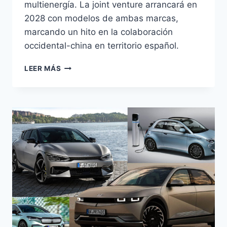
multienergía. La joint venture arrancará en
2028 con modelos de ambas marcas,
marcando un hito en la colaboración
occidental-china en territorio español.
FORD
LEER MÁS
Y
GEELY
SE
ALÍAN
PARA
FABRICAR
EN
VALENCIA
DESDE
2028