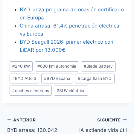
BYD lanza programa de ocasión certificado
en Europa
China arrasa: 61,4% penetración eléctrica
vs Europa
BYD Seagull 2026: primer eléctrico con
LiDAR por 13.000€
Etiquetas
#
240 kW
#
630 km autonomía
#
Blade Battery
de
#
BYD Atto 3
#
BYD España
#
carga flash BYD
la
entrada:
#
coches eléctricos
#
SUV eléctrico
Navegación
ANTERIOR
SIGUIENTE
BYD arrasa: 130.042
IA extiende vida útil