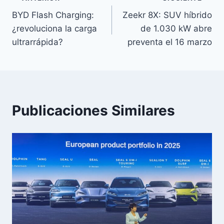
Navegación
BYD Flash Charging:
Zeekr 8X: SUV híbrido
de
¿revoluciona la carga
de 1.030 kW abre
entradas
ultrarrápida?
preventa el 16 marzo
Publicaciones Similares