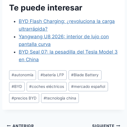
Te puede interesar
BYD Flash Charging: ¿revoluciona la carga
ultrarrápida?
Yangwang U8 2026: interior de lujo con
pantalla curva
BYD Seal 07: la pesadilla del Tesla Model 3
en China
Etiquetas
#
autonomía
#
batería LFP
#
Blade Battery
de
#
BYD
#
coches eléctricos
#
mercado español
la
entrada:
#
precios BYD
#
tecnología china
ANTERIOR
SIGUIENTE