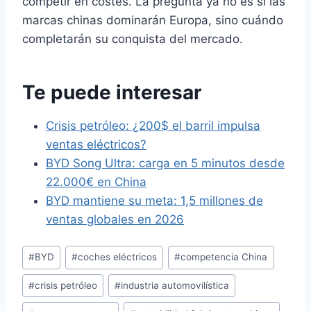
competir en costes. La pregunta ya no es si las
marcas chinas dominarán Europa, sino cuándo
completarán su conquista del mercado.
Te puede interesar
Crisis petróleo: ¿200$ el barril impulsa
ventas eléctricos?
BYD Song Ultra: carga en 5 minutos desde
22.000€ en China
BYD mantiene su meta: 1,5 millones de
ventas globales en 2026
Etiquetas
#
BYD
#
coches eléctricos
#
competencia China
de
#
crisis petróleo
#
industria automovilística
la
entrada: