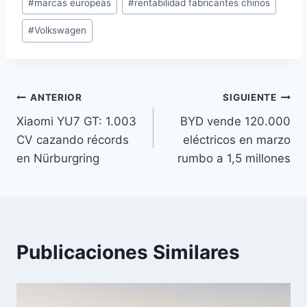
#
marcas europeas
#
rentabilidad fabricantes chinos
#
Volkswagen
Navegación
ANTERIOR
SIGUIENTE
Xiaomi YU7 GT: 1.003
BYD vende 120.000
de
CV cazando récords
eléctricos en marzo
entradas
en Nürburgring
rumbo a 1,5 millones
Publicaciones Similares