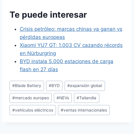
Te puede interesar
Crisis petróleo: marcas chinas ya ganan vs
pérdidas europeas
Xiaomi YU7 GT: 1.003 CV cazando récords
en Nürburgring
BYD instala 5.000 estaciones de carga
flash en 27 días
Etiquetas
#
Blade Battery
#
BYD
#
expansión global
de
#
mercado europeo
#
NEVs
#
Tailandia
la
entrada:
#
vehículos eléctricos
#
ventas internacionales