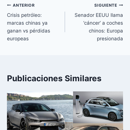
Navegación
ANTERIOR
SIGUIENTE
Crisis petróleo:
Senador EEUU llama
de
marcas chinas ya
‘cáncer’ a coches
entradas
ganan vs pérdidas
chinos: Europa
europeas
presionada
Publicaciones Similares