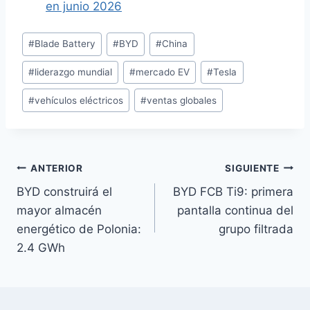
en junio 2026
Etiquetas
#
Blade Battery
#
BYD
#
China
de
#
liderazgo mundial
#
mercado EV
#
Tesla
la
entrada:
#
vehículos eléctricos
#
ventas globales
Navegación
ANTERIOR
SIGUIENTE
BYD construirá el
BYD FCB Ti9: primera
de
mayor almacén
pantalla continua del
entradas
energético de Polonia:
grupo filtrada
2.4 GWh