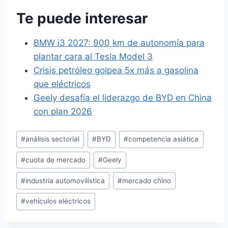
Te puede interesar
BMW i3 2027: 900 km de autonomía para
plantar cara al Tesla Model 3
Crisis petróleo golpea 5x más a gasolina
que eléctricos
Geely desafía el liderazgo de BYD en China
con plan 2026
Etiquetas
#
análisis sectorial
#
BYD
#
competencia asiática
de
#
cuota de mercado
#
Geely
la
entrada:
#
industria automovilística
#
mercado chino
#
vehículos eléctricos