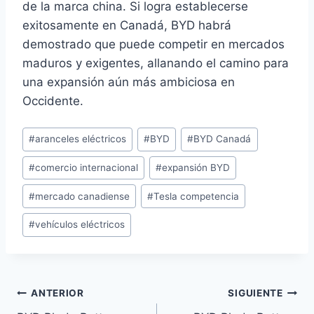
de la marca china. Si logra establecerse
exitosamente en Canadá, BYD habrá
demostrado que puede competir en mercados
maduros y exigentes, allanando el camino para
una expansión aún más ambiciosa en
Occidente.
Etiquetas
#
aranceles eléctricos
#
BYD
#
BYD Canadá
de
#
comercio internacional
#
expansión BYD
la
entrada:
#
mercado canadiense
#
Tesla competencia
#
vehículos eléctricos
Navegación
ANTERIOR
SIGUIENTE