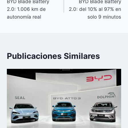
BYD Blade Battery
BYD Blade Battery
de
2.0: 1.006 km de
2.0: del 10% al 97% en
entradas
autonomía real
solo 9 minutos
Publicaciones Similares