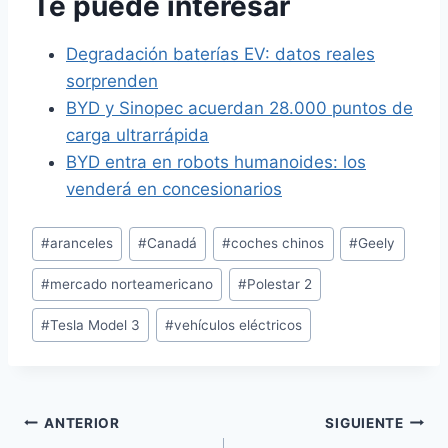
Te puede interesar
Degradación baterías EV: datos reales
sorprenden
BYD y Sinopec acuerdan 28.000 puntos de
carga ultrarrápida
BYD entra en robots humanoides: los
venderá en concesionarios
Etiquetas
#
aranceles
#
Canadá
#
coches chinos
#
Geely
de
#
mercado norteamericano
#
Polestar 2
la
entrada:
#
Tesla Model 3
#
vehículos eléctricos
Navegación
ANTERIOR
SIGUIENTE