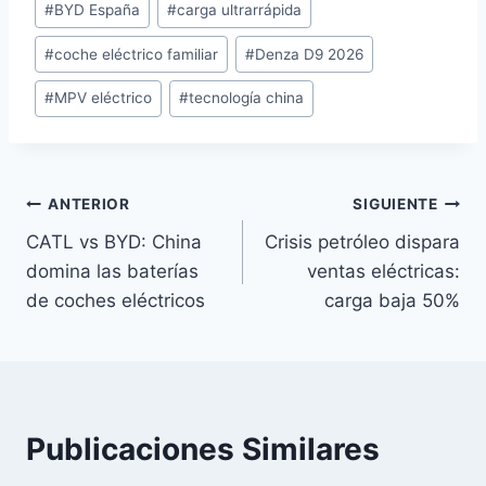
#
BYD España
#
carga ultrarrápida
la
entrada:
#
coche eléctrico familiar
#
Denza D9 2026
#
MPV eléctrico
#
tecnología china
Navegación
ANTERIOR
SIGUIENTE
CATL vs BYD: China
Crisis petróleo dispara
de
domina las baterías
ventas eléctricas:
entradas
de coches eléctricos
carga baja 50%
Publicaciones Similares