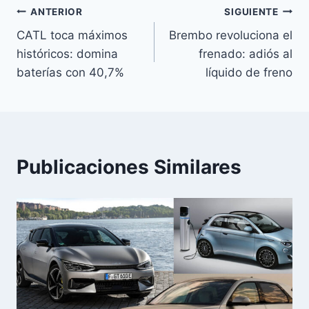
Navegación
ANTERIOR
SIGUIENTE
CATL toca máximos
Brembo revoluciona el
de
históricos: domina
frenado: adiós al
entradas
baterías con 40,7%
líquido de freno
Publicaciones Similares