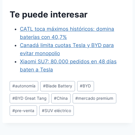
Te puede interesar
CATL toca máximos históricos: domina
baterías con 40,7%
Canadá limita cuotas Tesla y BYD para
evitar monopolio
Xiaomi SU7: 80.000 pedidos en 48 días
baten a Tesla
Etiquetas
#
autonomía
#
Blade Battery
#
BYD
de
#
BYD Great Tang
#
China
#
mercado premium
la
entrada:
#
pre-venta
#
SUV eléctrico