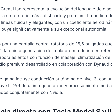
 Great Han representa la evolución del lenguaje de dis
a un territorio más sofisticado y premium. La berlina 
 líneas fluidas y elegantes, con un coeficiente aerodin
ibuye significativamente a su excepcional autonomía.
a por una pantalla central rotatoria de 15,6 pulgadas que
0, la quinta generación de la plataforma de infoentrete
orpora asientos con función de masaje, climatización de
dio premium desarrollado en colaboración con Dynaudi
de gama incluye conducción autónoma de nivel 3, con u
luye LiDAR de última generación y procesamiento media
ados conjuntamente con Nvidia.
ia directa con Tesla Model S y l