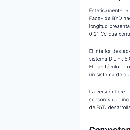
Estéticamente, el
Face» de BYD haci
longitud presenta
0,21 Cd que contr
El interior destac
sistema DiLink 5.
El habitáculo inc
un sistema de au
La versión tope 
sensores que inc
de BYD desarroll
Competenc