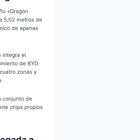
eño «Dragon
de 5,02 metros de
ámico de apenas
 integra el
nimiento de BYD.
 cuatro zonas y
o.
n conjunto de
nte chips propios
legada a