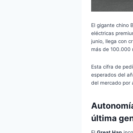
El gigante chino 
eléctricas premiu
junio, llega con 
más de 100.000 r
Esta cifra de ped
esperados del año
del mercado por 
Autonomía
última ge
El
Great Han
inco