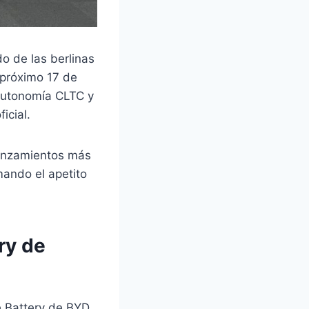
o de las berlinas
 próximo 17 de
 autonomía CLTC y
icial.
lanzamientos más
mando el apetito
ry de
e Battery de BYD,