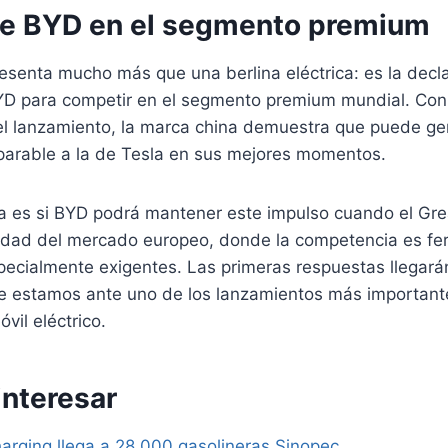
 de BYD en el segmento premium
esenta mucho más que una berlina eléctrica: es la decl
YD para competir en el segmento premium mundial. Co
el lanzamiento, la marca china demuestra que puede ge
arable a la de Tesla en sus mejores momentos.
a es si BYD podrá mantener este impulso cuando el Gr
lidad del mercado europeo, donde la competencia es fer
ecialmente exigentes. Las primeras respuestas llegarán
e estamos ante uno de los lanzamientos más importante
il eléctrico.
interesar
arging llega a 28.000 gasolineras Sinopec