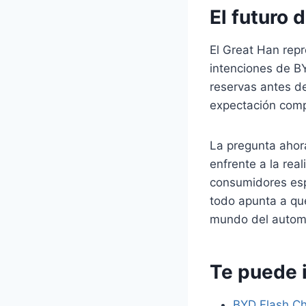
El futuro
El Great Han repr
intenciones de B
reservas antes d
expectación comp
La pregunta ahor
enfrente a la rea
consumidores esp
todo apunta a qu
mundo del automóv
Te puede 
BYD Flash Ch