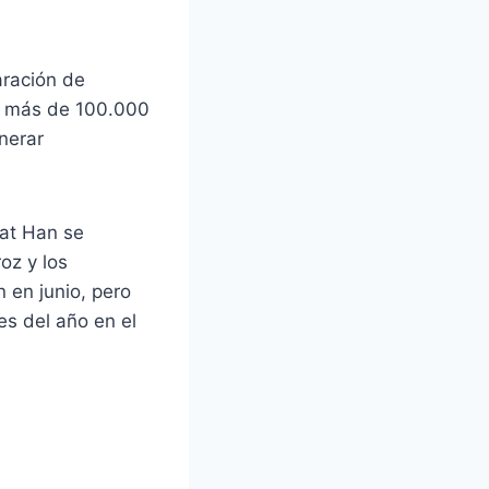
aración de
n más de 100.000
nerar
eat Han se
oz y los
 en junio, pero
s del año en el