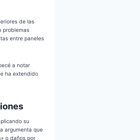
eriores de las
an problemas
ntas entre paneles
pecé a notar
se ha extendido
ciones
plicando su
rca argumenta que
s» o daños por