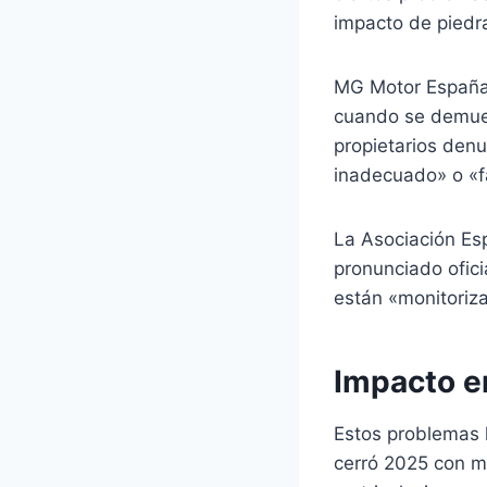
impacto de piedr
MG Motor España 
cuando se demues
propietarios denu
inadecuado» o «f
La Asociación Es
pronunciado ofic
están «monitoriza
Impacto e
Estos problemas 
cerró 2025 con m