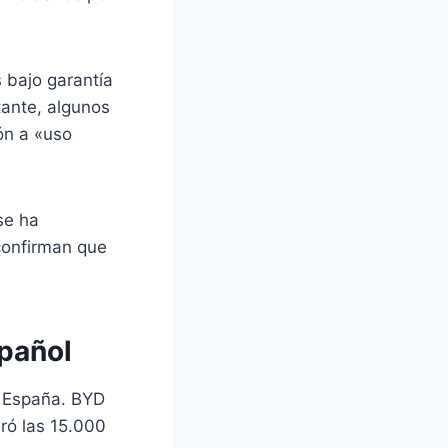
 bajo garantía
tante, algunos
ión a «uso
se ha
confirman que
spañol
n España. BYD
ró las 15.000