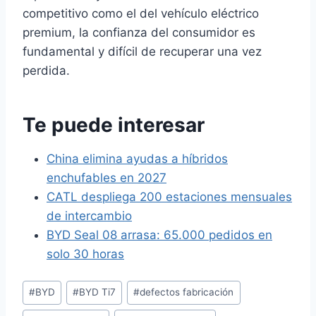
competitivo como el del vehículo eléctrico
premium, la confianza del consumidor es
fundamental y difícil de recuperar una vez
perdida.
Te puede interesar
China elimina ayudas a híbridos
enchufables en 2027
CATL despliega 200 estaciones mensuales
de intercambio
BYD Seal 08 arrasa: 65.000 pedidos en
solo 30 horas
Etiquetas
#
BYD
#
BYD Ti7
#
defectos fabricación
de