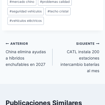
#
mercado chino
#
problemas calidad
la
entrada:
#
seguridad vehículos
#
techo cristal
#
vehículos eléctricos
Navegación
ANTERIOR
SIGUIENTE
China elimina ayudas
CATL instala 200
de
a híbridos
estaciones
entradas
enchufables en 2027
intercambio baterías
al mes
Publicaciones Similares