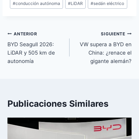
#
conducción autónoma
#
LiDAR
#
sedán eléctrico
Navegación
ANTERIOR
SIGUIENTE
BYD Seagull 2026:
VW supera a BYD en
de
LiDAR y 505 km de
China: ¿renace el
entradas
autonomía
gigante alemán?
Publicaciones Similares