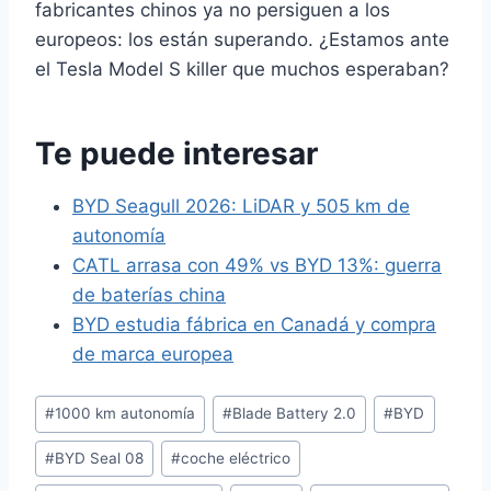
fabricantes chinos ya no persiguen a los
europeos: los están superando. ¿Estamos ante
el Tesla Model S killer que muchos esperaban?
Te puede interesar
BYD Seagull 2026: LiDAR y 505 km de
autonomía
CATL arrasa con 49% vs BYD 13%: guerra
de baterías china
BYD estudia fábrica en Canadá y compra
de marca europea
Etiquetas
#
1000 km autonomía
#
Blade Battery 2.0
#
BYD
de
#
BYD Seal 08
#
coche eléctrico
la
entrada: