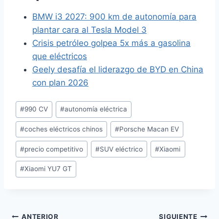
BMW i3 2027: 900 km de autonomía para
plantar cara al Tesla Model 3
Crisis petróleo golpea 5x más a gasolina
que eléctricos
Geely desafía el liderazgo de BYD en China
con plan 2026
Etiquetas
#
990 CV
#
autonomía eléctrica
de
#
coches eléctricos chinos
#
Porsche Macan EV
la
entrada:
#
precio competitivo
#
SUV eléctrico
#
Xiaomi
#
Xiaomi YU7 GT
ANTERIOR
SIGUIENTE