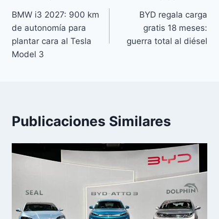
Navegación
BMW i3 2027: 900 km
BYD regala carga
de
de autonomía para
gratis 18 meses:
entradas
plantar cara al Tesla
guerra total al diésel
Model 3
Publicaciones Similares