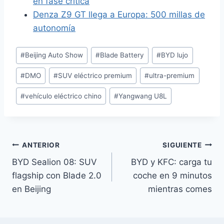
en fase crítica
Denza Z9 GT llega a Europa: 500 millas de
autonomía
Etiquetas
#
Beijing Auto Show
#
Blade Battery
#
BYD lujo
de
#
DMO
#
SUV eléctrico premium
#
ultra-premium
la
entrada:
#
vehículo eléctrico chino
#
Yangwang U8L
Navegación
ANTERIOR
SIGUIENTE
BYD Sealion 08: SUV
BYD y KFC: carga tu
de
flagship con Blade 2.0
coche en 9 minutos
entradas
en Beijing
mientras comes