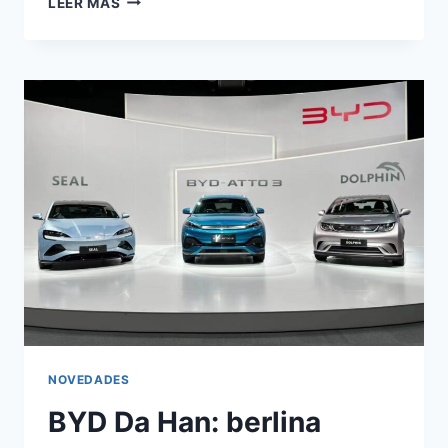
LEER MÁS
X9:
RECALL
DE
33.000
UNIDADES
POR
FALLO
SUSPENSIÓN
NOVEDADES
BYD Da Han: berlina