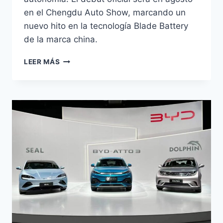
en el Chengdu Auto Show, marcando un
nuevo hito en la tecnología Blade Battery
de la marca china.
BYD
LEER MÁS
DA
HAN:
1.008
KM
DE
AUTONOMÍA
PARA
CHENGDU
AUTO
SHOW