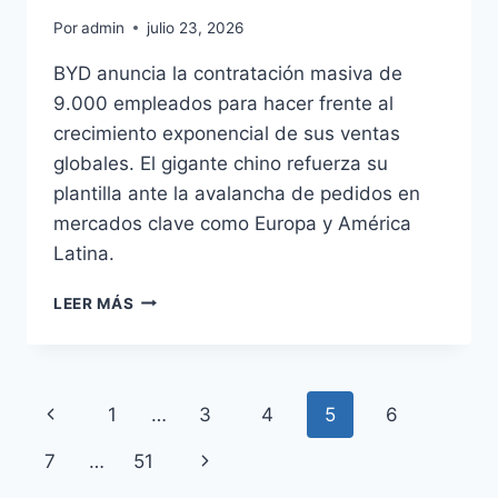
Por
admin
julio 23, 2026
BYD anuncia la contratación masiva de
9.000 empleados para hacer frente al
crecimiento exponencial de sus ventas
globales. El gigante chino refuerza su
plantilla ante la avalancha de pedidos en
mercados clave como Europa y América
Latina.
BYD
LEER MÁS
CONTRATA
9.000
EMPLEADOS
POR
Navegación
Página
1
…
3
4
5
6
SU
EXPANSIÓN
de
anterior
Siguiente
7
…
51
GLOBAL