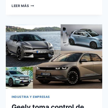
BYD
LEER MÁS
DENZA
Z9
GT:
1.582
CV
POR
184.800€
EN
EUROPA
INDUSTRIA Y EMPRESAS
Geely toma control de