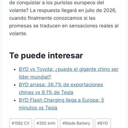
de conquistar a los puristas europeos del
volante? La respuesta llegará en julio de 2026,
cuando finalmente conozcamos si las
promesas se traducen en sensaciones reales al
volante.
Te puede interesar
BYD vs Toyota: ¿puede el gigante chino ser
líder mundial?
BYD arrasa: 36.7% de exportaciones
chinas vs 9.1% de Tesla
BYD Flash Charging llega a Europa: 5
minutos vs Tesla
Etiquetas
#
1582 CV
#
350 kmh
#
Blade Battery
#
BYD
de