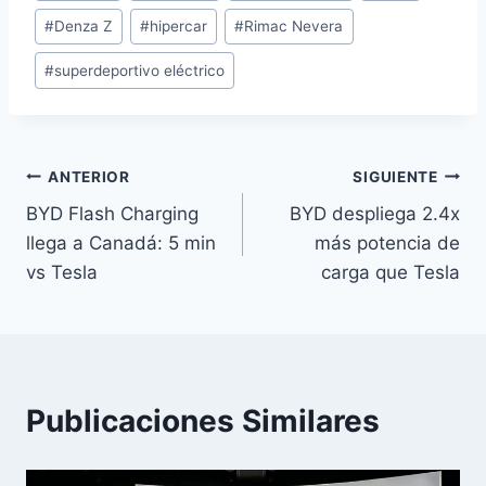
#
Denza Z
#
hipercar
#
Rimac Nevera
la
entrada:
#
superdeportivo eléctrico
Navegación
ANTERIOR
SIGUIENTE
BYD Flash Charging
BYD despliega 2.4x
de
llega a Canadá: 5 min
más potencia de
entradas
vs Tesla
carga que Tesla
Publicaciones Similares