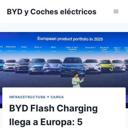
Saltar
BYD y Coches eléctricos
al
contenido
INFRAESTRUCTURA Y CARGA
BYD Flash Charging
llega a Europa: 5