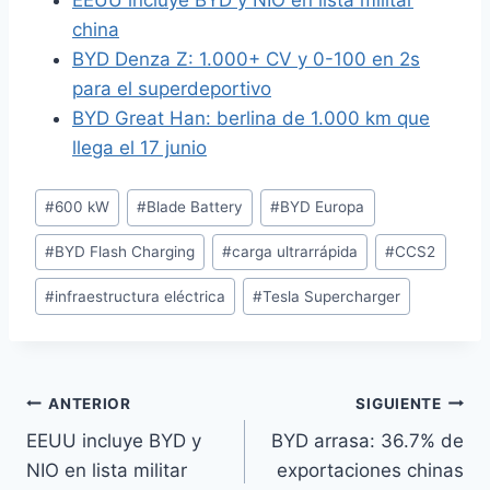
EEUU incluye BYD y NIO en lista militar
china
BYD Denza Z: 1.000+ CV y 0-100 en 2s
para el superdeportivo
BYD Great Han: berlina de 1.000 km que
llega el 17 junio
Etiquetas
#
600 kW
#
Blade Battery
#
BYD Europa
de
#
BYD Flash Charging
#
carga ultrarrápida
#
CCS2
la
entrada:
#
infraestructura eléctrica
#
Tesla Supercharger
Navegación
ANTERIOR
SIGUIENTE
EEUU incluye BYD y
BYD arrasa: 36.7% de
de
NIO en lista militar
exportaciones chinas