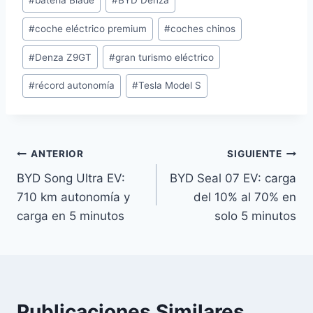
#
batería Blade
#
BYD Denza
de
#
coche eléctrico premium
#
coches chinos
la
entrada:
#
Denza Z9GT
#
gran turismo eléctrico
#
récord autonomía
#
Tesla Model S
Navegación
ANTERIOR
SIGUIENTE
BYD Song Ultra EV:
BYD Seal 07 EV: carga
de
710 km autonomía y
del 10% al 70% en
entradas
carga en 5 minutos
solo 5 minutos
Publicaciones Similares