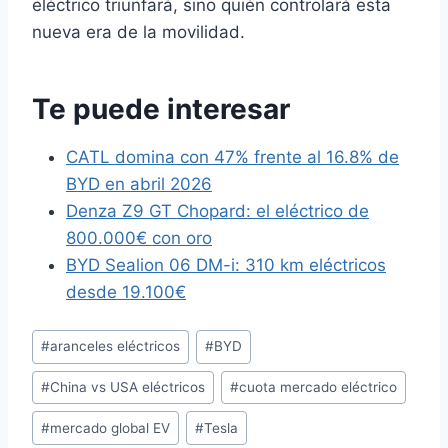
eléctrico triunfará, sino quién controlará esta
nueva era de la movilidad.
Te puede interesar
CATL domina con 47% frente al 16.8% de
BYD en abril 2026
Denza Z9 GT Chopard: el eléctrico de
800.000€ con oro
BYD Sealion 06 DM-i: 310 km eléctricos
desde 19.100€
Etiquetas
#
aranceles eléctricos
#
BYD
de
#
China vs USA eléctricos
#
cuota mercado eléctrico
la
entrada:
#
mercado global EV
#
Tesla