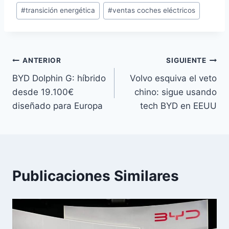
#
transición energética
#
ventas coches eléctricos
Navegación
ANTERIOR
SIGUIENTE
BYD Dolphin G: híbrido
Volvo esquiva el veto
de
desde 19.100€
chino: sigue usando
entradas
diseñado para Europa
tech BYD en EEUU
Publicaciones Similares