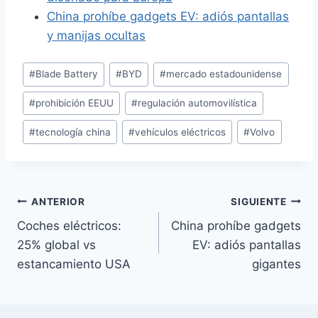
China prohíbe gadgets EV: adiós pantallas
y manijas ocultas
Etiquetas
#
Blade Battery
#
BYD
#
mercado estadounidense
de
#
prohibición EEUU
#
regulación automovilística
la
entrada:
#
tecnología china
#
vehículos eléctricos
#
Volvo
Navegación
ANTERIOR
SIGUIENTE
Coches eléctricos:
China prohíbe gadgets
de
25% global vs
EV: adiós pantallas
entradas
estancamiento USA
gigantes