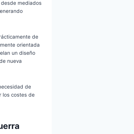
o, desde mediados
generando
prácticamente de
ramente orientada
velan un diseño
 de nueva
 necesidad de
 los costes de
uerra