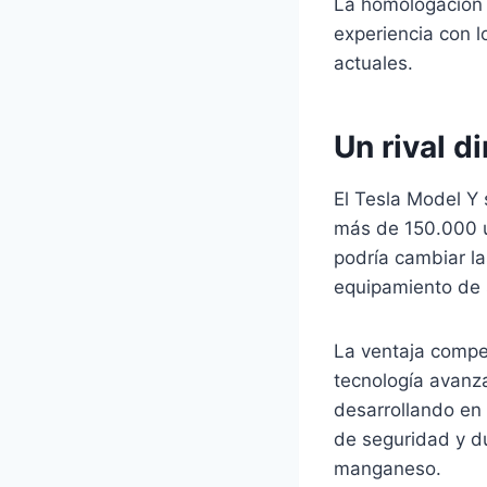
La homologación 
experiencia con 
actuales.
Un rival d
El Tesla Model Y
más de 150.000 u
podría cambiar l
equipamiento de s
La ventaja compet
tecnología avanza
desarrollando en 
de seguridad y du
manganeso.