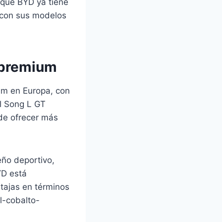
 que BYD ya tiene
 con sus modelos
o premium
um en Europa, con
l Song L GT
 de ofrecer más
eño deportivo,
YD está
tajas en términos
l-cobalto-