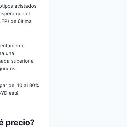
otipos avistados
espera que el
(LFP) de última
irectamente
ea una
nada superior a
egundos.
gar del 10 al 80%
BYD está
é precio?