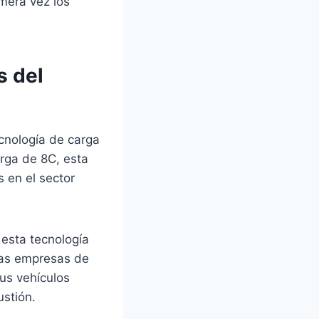
mera vez los
s del
ecnología de carga
arga de 8C, esta
s en el sector
esta tecnología
 las empresas de
sus vehículos
stión.