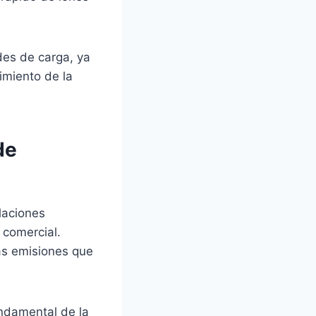
des de carga, ya
imiento de la
de
laciones
 comercial.
as emisiones que
undamental de la