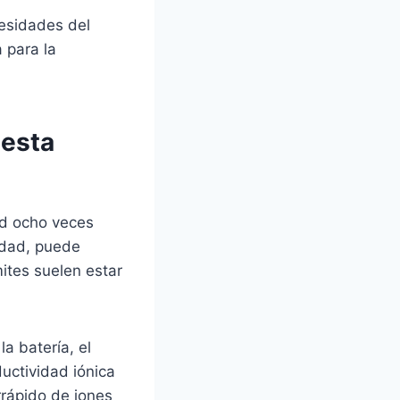
esidades del
a para la
 esta
ad ocho veces
idad, puede
ites suelen estar
a batería, el
uctividad iónica
arrápido de iones