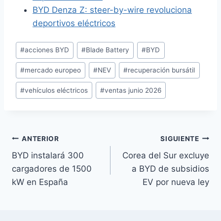
BYD Denza Z: steer-by-wire revoluciona
deportivos eléctricos
Etiquetas
#
acciones BYD
#
Blade Battery
#
BYD
de
#
mercado europeo
#
NEV
#
recuperación bursátil
la
entrada:
#
vehículos eléctricos
#
ventas junio 2026
Navegación
ANTERIOR
SIGUIENTE
BYD instalará 300
Corea del Sur excluye
de
cargadores de 1500
a BYD de subsidios
entradas
kW en España
EV por nueva ley