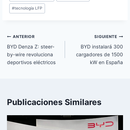
#
tecnología LFP
Navegación
ANTERIOR
SIGUIENTE
BYD Denza Z: steer-
BYD instalará 300
de
by-wire revoluciona
cargadores de 1500
entradas
deportivos eléctricos
kW en España
Publicaciones Similares