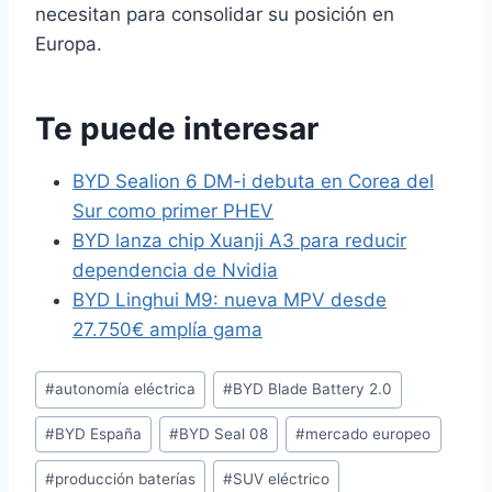
necesitan para consolidar su posición en
Europa.
Te puede interesar
BYD Sealion 6 DM-i debuta en Corea del
Sur como primer PHEV
BYD lanza chip Xuanji A3 para reducir
dependencia de Nvidia
BYD Linghui M9: nueva MPV desde
27.750€ amplía gama
Etiquetas
#
autonomía eléctrica
#
BYD Blade Battery 2.0
de
#
BYD España
#
BYD Seal 08
#
mercado europeo
la
entrada:
#
producción baterías
#
SUV eléctrico