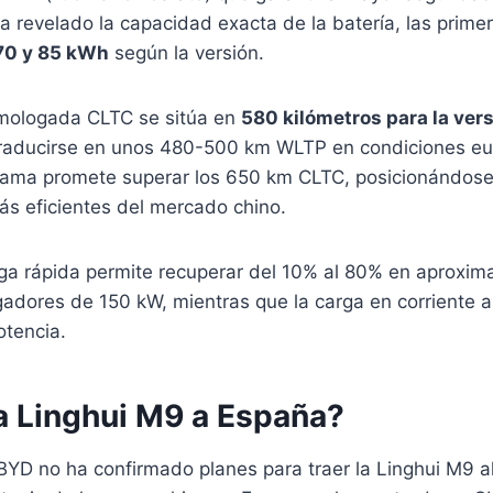
revelado la capacidad exacta de la batería, las primera
70 y 85 kWh
según la versión.
mologada CLTC se sitúa en
580 kilómetros para la ver
 traducirse en unos 480-500 km WLTP en condiciones eu
gama promete superar los 650 km CLTC, posicionándos
ás eficientes del mercado chino.
rga rápida permite recuperar del 10% al 80% en aprox
adores de 150 kW, mientras que la carga en corriente a
otencia.
la Linghui M9 a España?
BYD no ha confirmado planes para traer la Linghui M9 