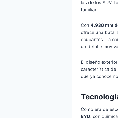
las de los SUV T
familiar.
Con
4.930 mm de
ofrece una batal
ocupantes. La co
un detalle muy va
El diseño exterio
característica de
que ya conocemos
Tecnologí
Como era de espe
BYD
, con química