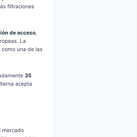
s filtraciones
sión de acceso
,
ropeas. La
e como una de las
imadamente
35
lterna acepta
al mercado