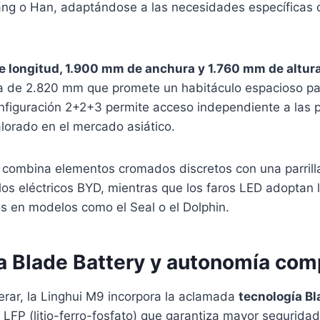
ang o Han, adaptándose a las necesidades específicas
 longitud, 1.900 mm de anchura y 1.760 mm de altur
la de 2.820 mm que promete un habitáculo espacioso pa
nfiguración 2+2+3 permite acceso independiente a las p
lorado en el mercado asiático.
r combina elementos cromados discretos con una parrill
 los eléctricos BYD, mientras que los faros LED adoptan l
 en modelos como el Seal o el Dolphin.
a Blade Battery y autonomía com
rar, la Linghui M9 incorpora la aclamada
tecnología Bl
 LFP (litio-ferro-fosfato) que garantiza mayor seguridad