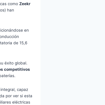
arcas como
Zeekr
os) han
sicionándose en
conducción
tatoria de 15,6
u éxito global.
os competitivos
baterías.
integral, capaz
a por ver si esta
iares eléctricas