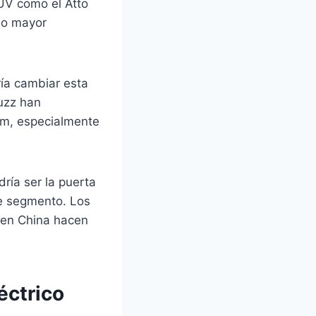
UV como el Atto
do mayor
ía cambiar esta
uzz han
m, especialmente
ría ser la puerta
te segmento. Los
 en China hacen
éctrico