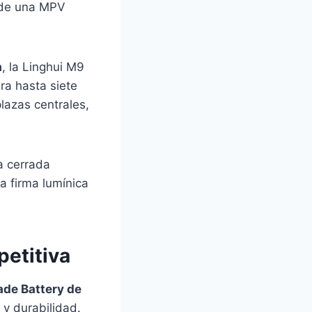
 de una MPV
a
, la Linghui M9
ra hasta siete
lazas centrales,
a cerrada
a firma lumínica
petitiva
ade Battery de
 y durabilidad.