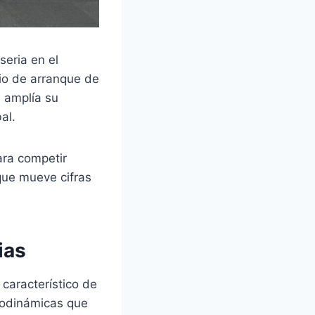
seria en el
io de arranque de
 amplía su
al.
ara competir
que mueve cifras
ias
característico de
rodinámicas que