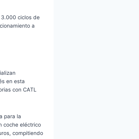
3.000 ciclos de
ncionamiento a
alizan
és en esta
torias con CATL
a para la
n coche eléctrico
uros, compitiendo