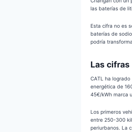
Changan con un 
las baterías de li
Esta cifra no es 
baterías de sodi
podría transforma
Las cifras
CATL ha logrado i
energética de 160
45€/kWh marca un 
Los primeros veh
entre 250-300 ki
periurbanos. La c