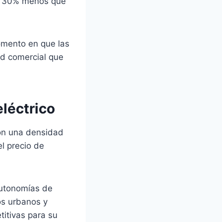
n 30% menos que
omento en que las
ad comercial que
eléctrico
con una densidad
el precio de
autonomías de
os urbanos y
titivas para su