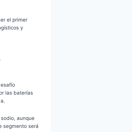
er el primer
gísticos y
s
desafío
r las baterías
da.
e sodio, aunque
te segmento será