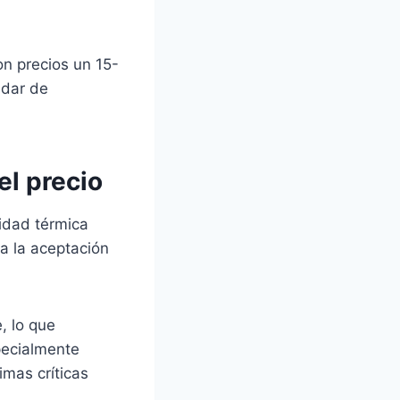
n precios un 15-
ndar de
el precio
idad térmica
ra la aceptación
, lo que
specialmente
mas críticas