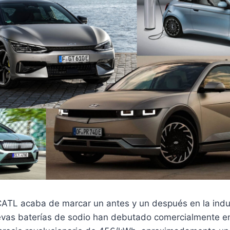
 CATL acaba de marcar un antes y un después en la indu
uevas baterías de sodio han debutado comercialmente e