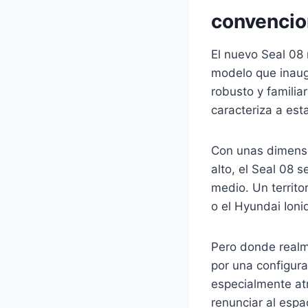
convencio
El nuevo Seal 08 
modelo que inaug
robusto y familia
caracteriza a est
Con unas dimensi
alto, el Seal 08 
medio. Un territo
o el Hyundai Ioniq
Pero donde realme
por una configura
especialmente atr
renunciar al espa