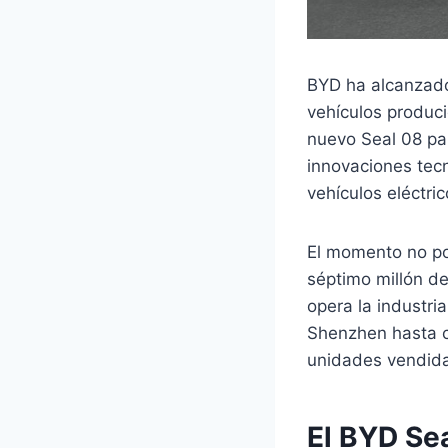
BYD ha alcanzado
vehículos produci
nuevo Seal 08 par
innovaciones tec
vehículos eléctric
El momento no po
séptimo millón d
opera la industri
Shenzhen hasta co
unidades vendid
El BYD Se