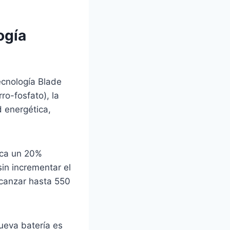
ogía
ecnología Blade
ro-fosfato), la
 energética,
ica un 20%
in incrementar el
lcanzar hasta 550
ueva batería es