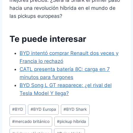
mejores precios. ¿Será la Shark el primer paso
hacia una revolución híbrida en el mundo de
las pickups europeas?
Te puede interesar
BYD intentó comprar Renault dos veces y
Francia lo rechazó
CATL presenta batería 8C: carga en 7
minutos para furgones
BYD Song L GT reaparece: ¿el rival del
Tesla Model Y llega?
Etiquetas
#
BYD
#
BYD Europa
#
BYD Shark
de
#
mercado británico
#
pickup híbrida
la
entrada: