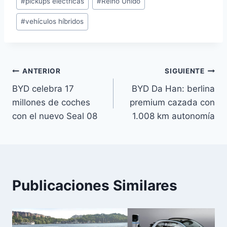
#
pickups eléctricas
#
Reino Unido
#
vehículos híbridos
Navegación
ANTERIOR
SIGUIENTE
BYD celebra 17
BYD Da Han: berlina
de
millones de coches
premium cazada con
entradas
con el nuevo Seal 08
1.008 km autonomía
Publicaciones Similares