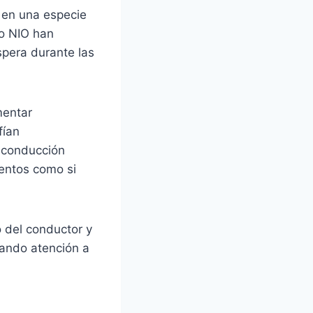
o en una especie
mo NIO han
spera durante las
mentar
fían
a conducción
ientos como si
o del conductor y
tando atención a