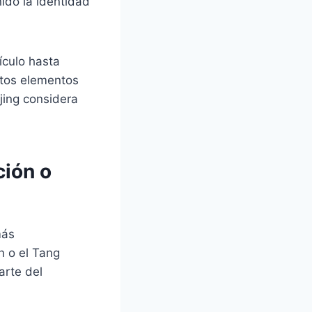
ido la identidad
ículo hasta
stos elementos
jing considera
ción o
más
n o el Tang
arte del