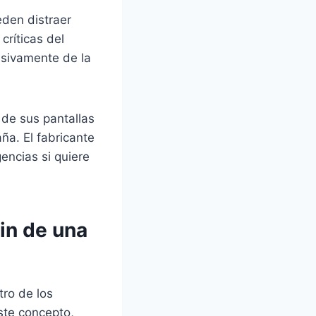
eden distraer
críticas del
usivamente de la
de sus pantallas
ña. El fabricante
encias si quiere
fin de una
ro de los
ste concepto,