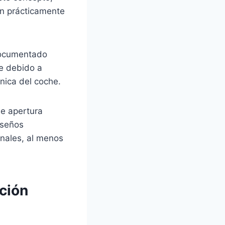
an prácticamente
documentado
e debido a
nica del coche.
e apertura
iseños
nales, al menos
ción