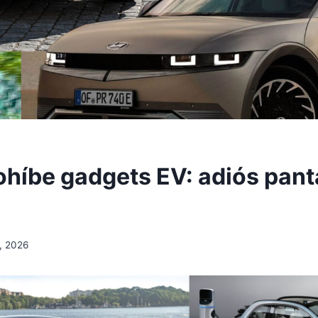
ohíbe gadgets EV: adiós pant
, 2026