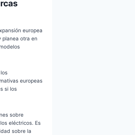
arcas
expansión europea
 planea otra en
s modelos
los
rmativas europeas
 si los
ones sobre
os eléctricos. Es
idad sobre la