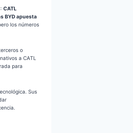
4:
CATL
ras BYD apuesta
pero los números
terceros o
rnativos a CATL
orada para
tecnológica. Sus
dar
encia.