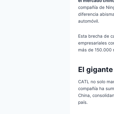
el mercado chino
compañía de Ning
diferencia abisma
automóvil.
Esta brecha de ca
empresariales co
más de 150.000 mi
El gigant
CATL no solo mant
compañía ha sumi
China, consolidan
país.