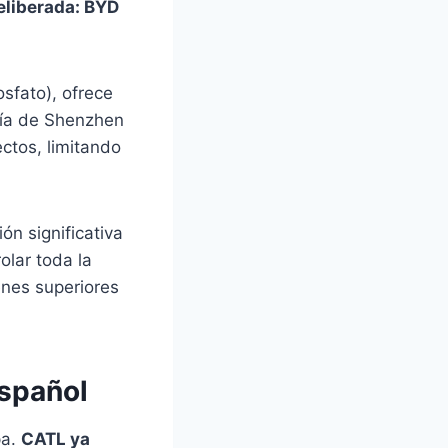
eliberada: BYD
osfato), ofrece
ñía de Shenzhen
ctos, limitando
ón significativa
olar toda la
enes superiores
español
pa.
CATL ya