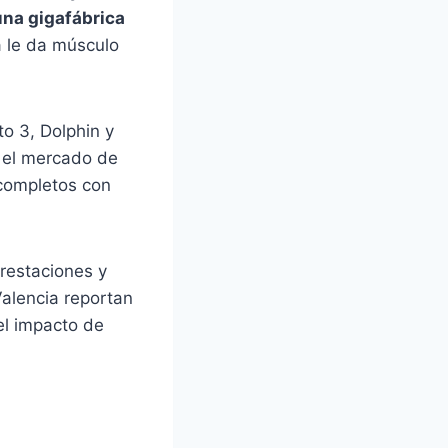
una gigafábrica
a le da músculo
o 3, Dolphin y
 el mercado de
 completos con
restaciones y
alencia reportan
el impacto de