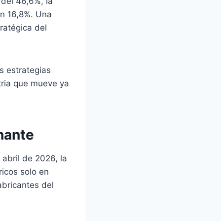
 del 46,6%, la
un 16,8%. Una
ratégica del
s estrategias
tria que mueve ya
nante
abril de 2026, la
icos solo en
abricantes del