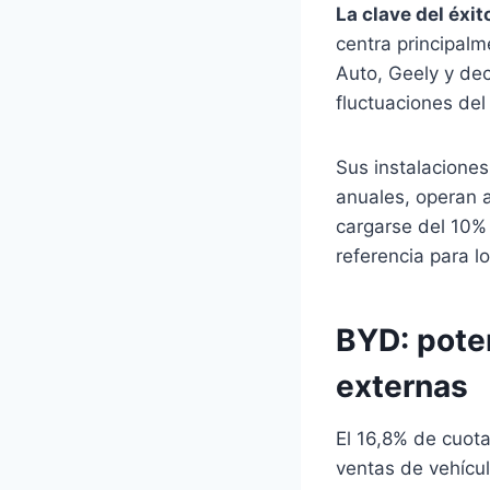
La clave del éxi
centra principalm
Auto, Geely y dec
fluctuaciones de
Sus instalacione
anuales, operan a
cargarse del 10%
referencia para l
BYD: poten
externas
El 16,8% de cuot
ventas de vehícu