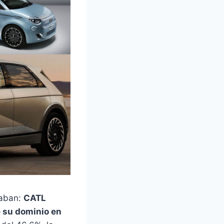
paban:
CATL
 su dominio en