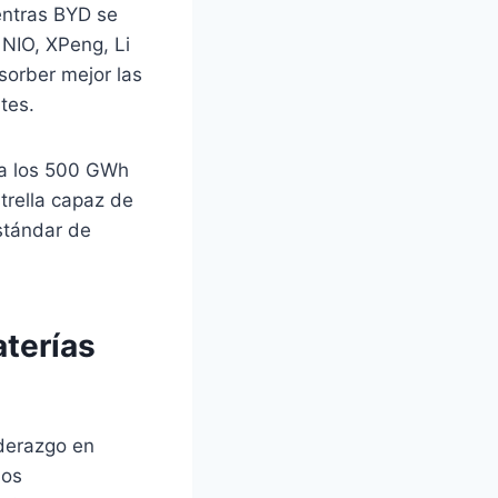
entras BYD se
 NIO, XPeng, Li
sorber mejor las
tes.
 a los 500 GWh
trella capaz de
stándar de
aterías
iderazgo en
dos