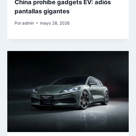
China prohíbe gadgets EV: adiós
pantallas gigantes
Por
admin
mayo 28, 2026