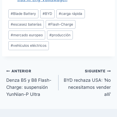
Etiquetas
#
Blade Battery
#
BYD
#
carga rápida
de
#
escasez baterías
#
Flash-Charge
la
entrada:
#
mercado europeo
#
producción
#
vehículos eléctricos
Navegación
ANTERIOR
SIGUIENTE
Denza B5 y B8 Flash-
BYD rechaza USA: ‘No
de
Charge: suspensión
necesitamos vender
entradas
YunNian-P Ultra
allí’