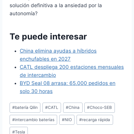
solución definitiva a la ansiedad por la
autonomía?
Te puede interesar
China elimina ayudas a híbridos
enchufables en 2027
CATL despliega 200 estaciones mensuales
de intercambio
BYD Seal 08 arrasa: 65.000 pedidos en
solo 30 horas
Etiquetas
#
batería Qilin
#
CATL
#
China
#
Choco-SEB
de
#
intercambio baterías
#
NIO
#
recarga rápida
la
entrada:
#
Tesla