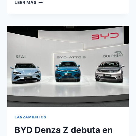
BYD
LEER MÁS
DENZA
Z:
1.582
CV
POR
184.800€,
¿JUSTIFICA
EL
PRECIO?
LANZAMIENTOS
BYD Denza Z debuta en