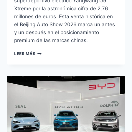
superdeportivo eléctrico Yangwang U9
Xtreme por la astronómica cifra de 2,76
millones de euros. Esta venta histórica en
el Beijing Auto Show 2026 marca un antes
y un después en el posicionamiento
premium de las marcas chinas.
BYD
LEER MÁS
VENDE
SU
YANGWANG
U9
POR
2,76
M€:
EL
ELÉCTRICO
MÁS
CARO