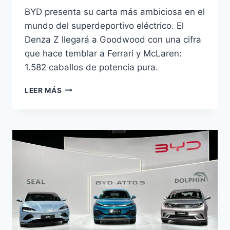
BYD presenta su carta más ambiciosa en el
mundo del superdeportivo eléctrico. El
Denza Z llegará a Goodwood con una cifra
que hace temblar a Ferrari y McLaren:
1.582 caballos de potencia pura.
DENZA
LEER MÁS
Z
DEBUT
MUNDIAL:
1.582
CV
EN
GOODWOOD
EL
9
JULIO