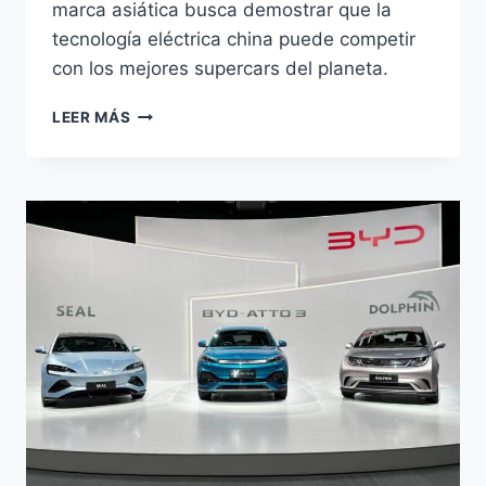
marca asiática busca demostrar que la
tecnología eléctrica china puede competir
con los mejores supercars del planeta.
BYD
LEER MÁS
YANGWANG
U9
XTREME
BUSCA
SUPERAR
SU
PROPIO
RÉCORD