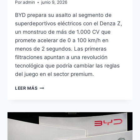
Por
admin
junio 9, 2026
BYD prepara su asalto al segmento de
superdeportivos eléctricos con el Denza Z,
un monstruo de más de 1.000 CV que
promete acelerar de 0 a 100 km/h en
menos de 2 segundos. Las primeras
filtraciones apuntan a una revolución
tecnológica que podría cambiar las reglas
del juego en el sector premium.
BYD
LEER MÁS
DENZA
Z:
1.000+
CV
Y
0-
100
EN