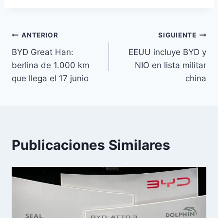
Navegación
ANTERIOR
SIGUIENTE
BYD Great Han:
EEUU incluye BYD y
de
berlina de 1.000 km
NIO en lista militar
entradas
que llega el 17 junio
china
Publicaciones Similares