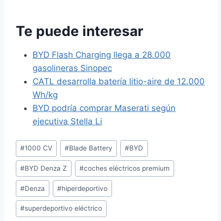
Te puede interesar
BYD Flash Charging llega a 28.000
gasolineras Sinopec
CATL desarrolla batería litio-aire de 12.000
Wh/kg
BYD podría comprar Maserati según
ejecutiva Stella Li
Etiquetas
#
1000 CV
#
Blade Battery
#
BYD
de
#
BYD Denza Z
#
coches eléctricos premium
la
entrada:
#
Denza
#
hiperdeportivo
#
superdeportivo eléctrico