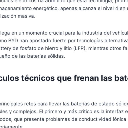
ículos eléctricos ha admitido que esta tecnología, prom
lmacenamiento energético, apenas alcanza el nivel 4 en
ización masiva.
llega en un momento crucial para la industria del vehícul
o BYD han apostado fuerte por tecnologías alternativ
tery de fosfato de hierro y litio (LFP), mientras otros f
ueño de las baterías sólidas.
ulos técnicos que frenan las bat
rincipales retos para llevar las baterías de estado sóli
es y complejos. El primero y más crítico es la interfaz en
trodos, que presenta problemas de conductividad iónica
toriamente.