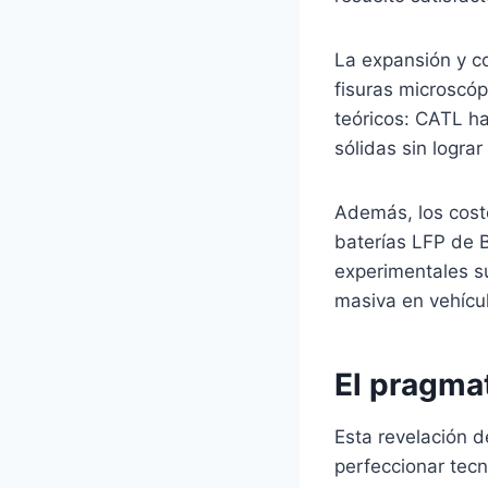
La expansión y co
fisuras microscó
teóricos: CATL ha
sólidas sin logra
Además, los coste
baterías LFP de 
experimentales s
masiva en vehícu
El pragma
Esta revelación 
perfeccionar tecn