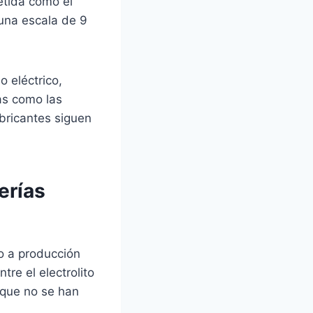
etida como el
 una escala de 9
o eléctrico,
as como las
abricantes siguen
erías
do a producción
tre el electrolito
 que no se han