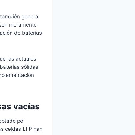
a también genera
o son meramente
ación de baterías
ue las actuales
aterías sólidas
implementación
sas vacías
 optado por
tas celdas LFP han