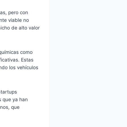
as, pero con
nte viable no
icho de alto valor
 químicas como
icativas. Estas
ndo los vehículos
startups
s que ya han
inos, que