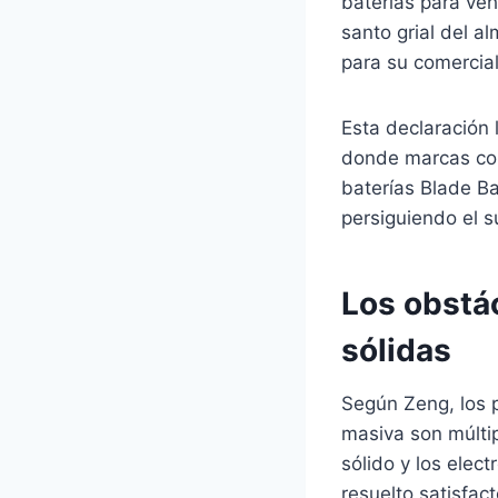
baterías para veh
santo grial del a
para su comercial
Esta declaración 
donde marcas com
baterías Blade Bat
persiguiendo el s
Los obstác
sólidas
Según Zeng, los p
masiva son múltipl
sólido y los elec
resuelto satisfac