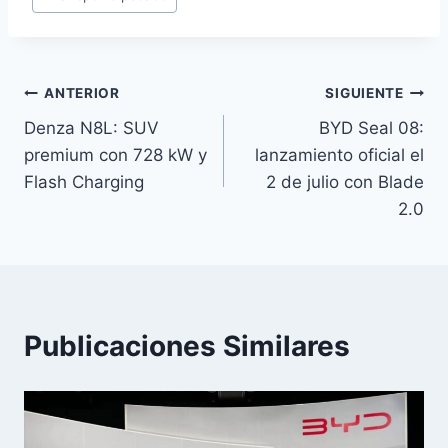
Navegación
ANTERIOR
SIGUIENTE
Denza N8L: SUV
BYD Seal 08:
de
premium con 728 kW y
lanzamiento oficial el
entradas
Flash Charging
2 de julio con Blade
2.0
Publicaciones Similares