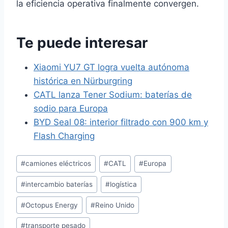
la eficiencia operativa finalmente convergen.
Te puede interesar
Xiaomi YU7 GT logra vuelta autónoma
histórica en Nürburgring
CATL lanza Tener Sodium: baterías de
sodio para Europa
BYD Seal 08: interior filtrado con 900 km y
Flash Charging
Etiquetas
#
camiones eléctricos
#
CATL
#
Europa
de
#
intercambio baterías
#
logística
la
entrada:
#
Octopus Energy
#
Reino Unido
#
transporte pesado