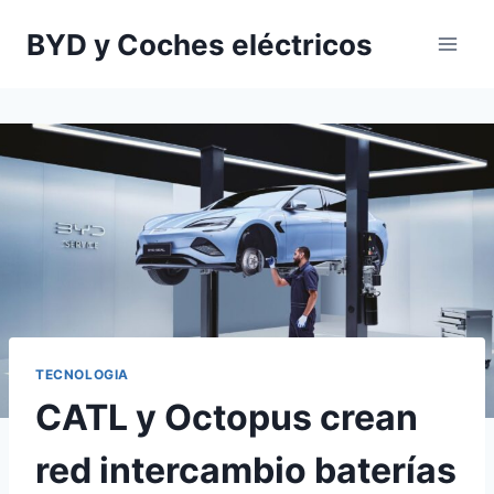
Saltar
BYD y Coches eléctricos
al
contenido
TECNOLOGIA
CATL y Octopus crean
red intercambio baterías