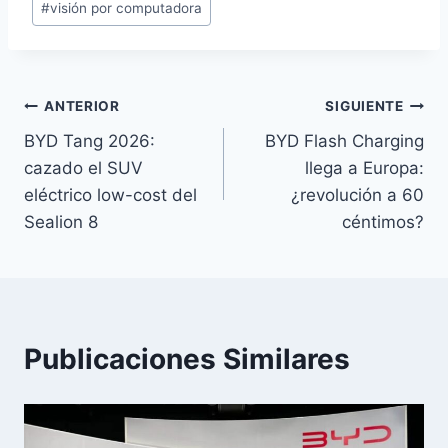
#
visión por computadora
Navegación
ANTERIOR
SIGUIENTE
BYD Tang 2026:
BYD Flash Charging
de
cazado el SUV
llega a Europa:
entradas
eléctrico low-cost del
¿revolución a 60
Sealion 8
céntimos?
Publicaciones Similares