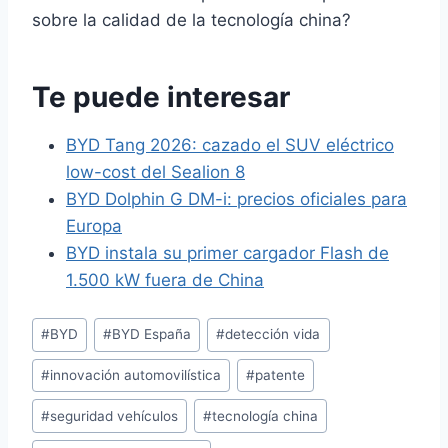
sobre la calidad de la tecnología china?
Te puede interesar
BYD Tang 2026: cazado el SUV eléctrico
low-cost del Sealion 8
BYD Dolphin G DM-i: precios oficiales para
Europa
BYD instala su primer cargador Flash de
1.500 kW fuera de China
Etiquetas
#
BYD
#
BYD España
#
detección vida
de
#
innovación automovilística
#
patente
la
entrada:
#
seguridad vehículos
#
tecnología china