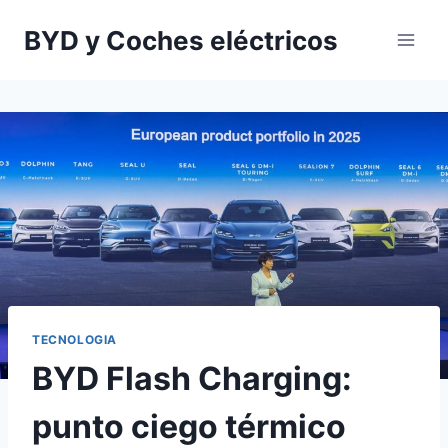
Saltar
BYD y Coches eléctricos
al
contenido
TECNOLOGIA
BYD Flash Charging:
punto ciego térmico