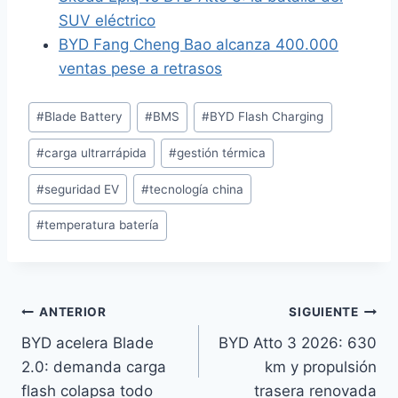
SUV eléctrico
BYD Fang Cheng Bao alcanza 400.000
ventas pese a retrasos
Etiquetas
#
Blade Battery
#
BMS
#
BYD Flash Charging
de
#
carga ultrarrápida
#
gestión térmica
la
entrada:
#
seguridad EV
#
tecnología china
#
temperatura batería
Navegación
ANTERIOR
SIGUIENTE
BYD acelera Blade
BYD Atto 3 2026: 630
de
2.0: demanda carga
km y propulsión
entradas
flash colapsa todo
trasera renovada