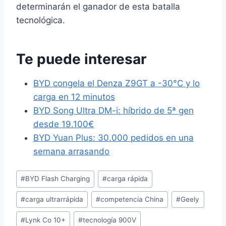
determinarán el ganador de esta batalla
tecnológica.
Te puede interesar
BYD congela el Denza Z9GT a -30°C y lo
carga en 12 minutos
BYD Song Ultra DM-i: híbrido de 5ª gen
desde 19.100€
BYD Yuan Plus: 30.000 pedidos en una
semana arrasando
Etiquetas
#
BYD Flash Charging
#
carga rápida
de
#
carga ultrarrápida
#
competencia China
#
Geely
la
entrada:
#
Lynk Co 10+
#
tecnología 900V