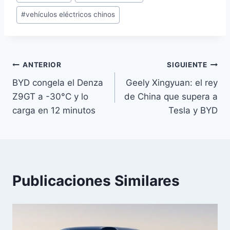
#
vehículos eléctricos chinos
Navegación
ANTERIOR
SIGUIENTE
BYD congela el Denza
Geely Xingyuan: el rey
de
Z9GT a -30°C y lo
de China que supera a
entradas
carga en 12 minutos
Tesla y BYD
Publicaciones Similares