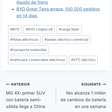
líquido de freno
BYD Great Tang arrasa: 100.000 pedidos
en 14 días
Etiquetas
#
BYD
#
BYD Linghui e9
#
carga flash
de
#
flotas eléctricas
#
sedan eléctrico comercial
la
entrada:
#
transporte sostenible
#
vehículos comerciales eléctricos
#
VTC eléctrico
Navegación
ANTERIOR
SIGUIENTE
MG 4X: primer SUV
Nio alcanza 1 millón
de
con batería semi-
de cambios de batería
entradas
sólida llega a China
en una semana